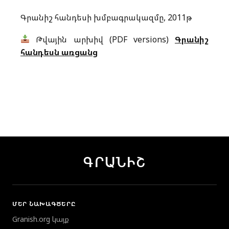
Գրանիշ հանդեսի խմբագրակազմը, 2011թ
Թվային արխիվ (PDF versions)
Գրանիշ
հանդեսն առցանց
ԳՐԱՆԻՇ
ՄԵՐ ՆԱԽԱԳԾԵՐԸ
Granish.org կայք