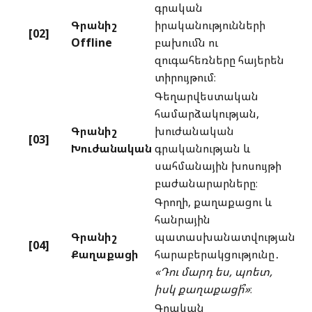
գրական
Գրանիշ
իրականությունների
[02]
Offline
բախումն ու
զուգահեռները հայերեն
տիրույթում։
Գեղարվեստական
համարձակության,
Գրանիշ
խուժանական
[03]
Խուժանական
գրականության և
սահմանային խոսույթի
բաժանարարները։
Գրողի, քաղաքացու և
հանրային
Գրանիշ
պատասխանատվության
[04]
Քաղաքացի
հարաբերակցությունը․
«Դու մարդ ես, պոետ,
իսկ քաղաքացի՞»
։
Գրական