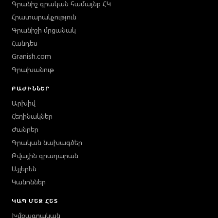
Գրանիշ գրական համայնք ՀԿ
Հրատարակչություն
Գրանիշի մրցանակ
Հանդես
Granish.com
Գրախանութ
ԲԱԺԻՆՆԵՐ
Արխիվ
Հեղինակներ
Ժանրեր
Գրական նախագծեր
Թվային գրադարան
Այլերեն
Կանոններ
ԿԱՊ ՄԵԶ ՀԵՏ
Խմբագրական