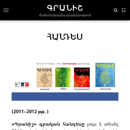
ԳՐԱՆԻՇ
ժամանակակից գրականություն
ՀԱՆԴԵՍ
(2011–2012 թթ․)
«Գրանիշ» գրական հանդեսը
լույս է տեսել