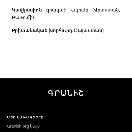
Կավկասիոն
գրական ակումբ (Վրաստան,
Բաթումի)
Բրիտանական խորհուրդ
(Հայաստան)
ԳՐԱՆԻՇ
ՄԵՐ ՆԱԽԱԳԾԵՐԸ
Granish.org կայք