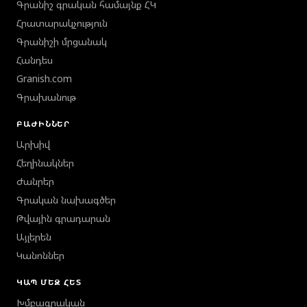
Գրանիշ գրական համայնք ՀԿ
Հրատարակչություն
Գրանիշի մրցանակ
Հանդես
Granish.com
Գրախանութ
ԲԱԺԻՆՆԵՐ
Արխիվ
Հեղինակներ
Ժանրեր
Գրական նախագծեր
Թվային գրադարան
Այլերեն
Կանոններ
ԿԱՊ ՄԵԶ ՀԵՏ
Խմբագրական