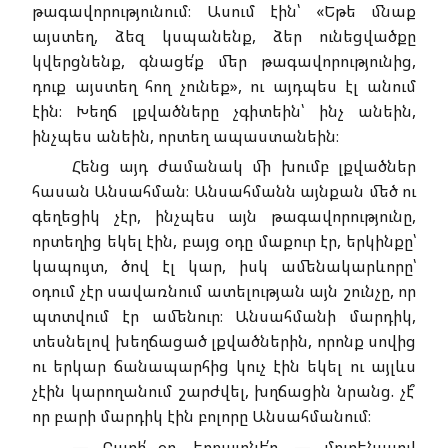
թագավորությունում։ Ասում էին՝ «Եթե մնաք
այստեղ, ձեզ կսպանենք, ձեր ունեցվածքը
կվերցնենք, գնացե՛ք մեր թագավորությունից,
դուք այստեղ հող չունեք», ու այդպես էլ անում
էին։ Խեղճ լքվածները չգիտեին՝ ինչ անեին,
ինչպես անեին, որտեղ ապաստանեին։
Հենց այդ ժամանակ մի խումբ լքվածներ
հասան Անսահման։ Անսահմանն այնքան մեծ ու
գեղեցիկ չէր, ինչպես այն թագավորությունը,
որտեղից եկել էին, բայց օդը մաքուր էր, երկինքը՝
կապույտ, ծով էլ կար, իսկ ամենակարևորը՝
օդում չէր սավառնում ատելության այն շունչը, որ
պտտվում էր ամենուր։ Անսահմանի մարդիկ,
տեսնելով խեղճացած լքվածներին, որոնք սովից
ու երկար ճանապարհից կուչ էին եկել ու այլևս
չէին կարողանում շարժվել, խղճացին նրանց. չէ՞
որ բարի մարդիկ էին բոլորը Անսահմանում։
— Բարի՛ օր, եղբայրնե՛ր, — մոտենալով