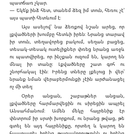
պատճառ չկար.
— Եկե՛ք ինձ հետ, տանեմ ձեզ իմ տուն, հեռու չէ՝
այս պատի հետևում է։
Այս ասելով՝ նա ձեռքով նշան արեց, որ
լքվածների խումբը հետևի իրեն։ Նրանց տարավ
իր տուն, տեղավորեց բակում, սեղան բացեց,
տեսակ-տեսակ ուտելիքներ փռեց նրանց առջև
ու պատվիրեց, որ ինչքան ուզում են, կարող են
մնալ իր տանը։ Լքվածները շատ գոհ ու
շնորհակալ էին։ Իրենց տները լքելուց ի վեր՝
նրանք նման վերաբերմունքի չէին արժանացել
ոչ մի տեղ։
Օրեր անցան, շաբաթներ անցան,
լքվածները հարմարվեցին ու սիրեցին ապրել
Անսահմանում։ Ամեն մեկը հայրենիք էր
փնտրում իր սրտի խորքում, ու նրանց թվաց, թե
գտել են այդ հայրենիքը, որտեղ և կարող են
հաստատել իրենց թագավորությունն ու իրենց