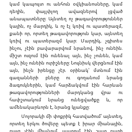
կամ կապույտ ու անհուն օվկիանոսները, կամ
դեղին, փայլփլող ավազներով լցված
անապատները։ Այնտեղ ոչ թագավորություններ
կային, ոչ մարդիկ, և ոչ էլ կռիվ ու պատերազմ,
քանի որ, որտեղ թագավորություն կար, այնտեղ
կռիվ ու պատերազմ կար։ Մարդիկ, չգիտես
ինչու, չէին բավարարվում նրանով, ինչ ունեին.
միշտ ուզում էին ունենալ այն, ինչ չունեն, կամ
այն, ինչ ունեին ուրիշները։ Նույնիսկ վերցնում էին
այն, ինչն իրենցը չէր. օրինակ՝ մտնում էին
գազանների բները ու գողանում նրանց
ձագուկներին, կամ հարձակվում էին հարևան
թագավորությունների մարդկանց վրա ու
հափշտակում նրանց ունեցվածքը և, որ
ամենակարևորն է, նրանց կյանքը։
Մոլորակի մի փոքրիկ հատվածում՝ այնտեղ,
որտեղ երկու ծովերը պետք է իրար միանային,
բայց չէին միանում, ապրում էին շատ բարի