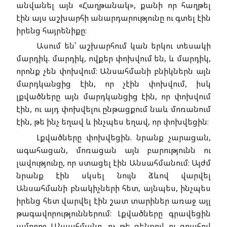
անվանել այն «Հաղթանակ», քանի որ հաղթել
էին այս աշխարհի անարդարությունը ու գտել էին
իրենց հայրենիքը։
Ասում են՝ աշխարհում կան երկու տեսակի
մարդիկ. մարդիկ, ովքեր փոխվում են, և մարդիկ,
որոնք չեն փոխվում։ Անսահմանի բնիկներն այն
մարդկանցից էին, որ չէին փոխվում, իսկ
լքվածները այն մարդկանցից էին, որ փոխվում
էին, ու այդ փոխվելու ընթացքում նաև մոռանում
էին, թե ինչ եղավ և ինչպես եղավ, որ փոխվեցին։
Լքվածները փոխվեցին. նրանք չարացան,
ագահացան, մոռացան այն բարությունն ու
լավությունը, որ ստացել էին Անսահմանում։ Այժմ
նրանք էին սկսել նույն ձևով վարվել
Անսահմանի բնակիչների հետ, այնպես, ինչպես
իրենց հետ վարվել էին շատ տարիներ առաջ այլ
թագավորություններում։ Լքվածները գրավեցին
ամբողջ Անսահմանը. ոչ թե զենքով ու զրահով