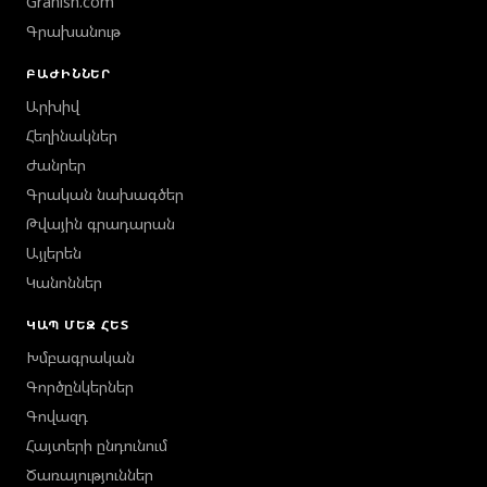
Granish.com
Գրախանութ
ԲԱԺԻՆՆԵՐ
Արխիվ
Հեղինակներ
Ժանրեր
Գրական նախագծեր
Թվային գրադարան
Այլերեն
Կանոններ
ԿԱՊ ՄԵԶ ՀԵՏ
Խմբագրական
Գործընկերներ
Գովազդ
Հայտերի ընդունում
Ծառայություններ