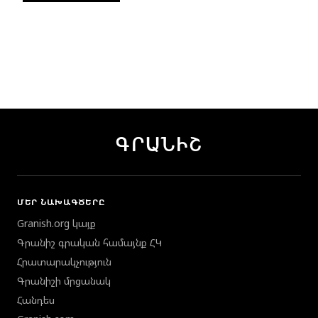
ԳՐԱՆԻՇ
ՄԵՐ ՆԱԽԱԳԾԵՐԸ
Granish.org կայք
Գրանիշ գրական համայնք ՀԿ
Հրատարակչություն
Գրանիշի մրցանակ
Հանդես