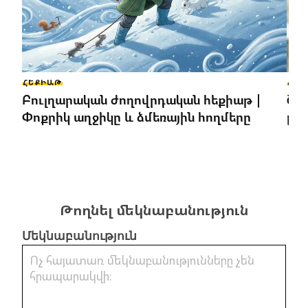
ՀԵՔԻԱԹ
ՀԵՔ
Բուլղարական ժողովրդական հեքիաթ |
Շո
Փոքրիկ աղջիկը և ձմեռային հողմերը
բա
Թողնել մեկնաբանություն
Մեկնաբանություն