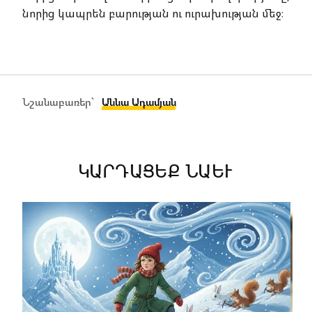
նորից կապրեն բարության ու ուրախության մեջ։
Նշանաբառեր՝
Աննա Ադամյան
ԿԱՐԴԱՑԵՔ ՆԱԵՒ