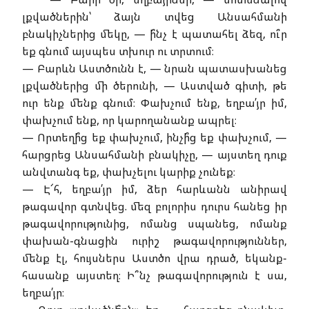
լքվածներին՝ ձայն տվեց Անսահմանի
բնակիչներից մեկը, — ի՞նչ է պատահել ձեզ, ու՞ր
եք գնում այսպես տխուր ու տրտում։
— Բարևն Աստծունն է, — նրան պատասխանեց
լքվածներից մի ծերունի, — Աստված գիտի, թե
ուր ենք մենք գնում։ Փախչում ենք, եղբա՛յր իմ,
փախչում ենք, որ կարողանանք ապրել։
— Որտեղի՞ց եք փախչում, ինչի՞ց եք փախչում, —
հարցրեց Անսահմանի բնակիչը, — այստեղ դուք
անվտանգ եք, փախչելու կարիք չունեք։
— Է՜հ, եղբա՛յր իմ, ձեր հարևանն անիրավ
թագավոր գտնվեց. մեզ բոլորիս դուրս հանեց իր
թագավորությունից, ոմանց սպանեց, ոմանք
փախան-գնացին ուրիշ թագավորություններ,
մենք էլ, հույսներս Աստծո վրա դրած, եկանք-
հասանք այստեղ։ Ի՞նչ թագավորություն է սա,
եղբա՛յր։