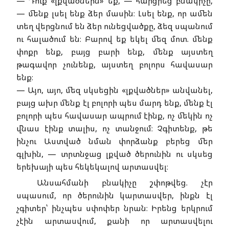
— Դուք «լքվածնե՞րն» եք, — հարցրեց բնակիչը,
— մենք լսել ենք ձեր մասին։ Լսել ենք, որ ամեն
տեղ վերցնում են ձեր ունեցվածքը, ձեզ սպանում
ու հալածում են։ Բարով եք եկել մեզ մոտ. մենք
փոքր ենք, բայց բարի ենք, մենք այստեղ
թագավոր չունենք, այստեղ բոլորս հավասար
ենք։
— Այո, այո, մեզ սկսեցին «լքվածներ» անվանել,
բայց ախր մենք էլ բոլորի պես մարդ ենք, մենք էլ
բոլորի պես հավասար ապրում էինք, ոչ մեկին ոչ
վնաս էինք տալիս, ոչ տանջում։ Չգիտենք, թե
ինչու Աստված նման փորձանք բերեց մեր
գլխին, — տրտնջաց լքված ծերունին ու սկսեց
երեխայի պես հեկեկալով արտասվել։
Անսահմանի բնակիչը շփոթվեց. չէր
սպասում, որ ծերունին կարտասվեր, ինքն էլ
չգիտեր՝ ինչպես սփոփեր նրան։ Իրենց երկրում
չէին արտասվում, քանի որ արտասվելու