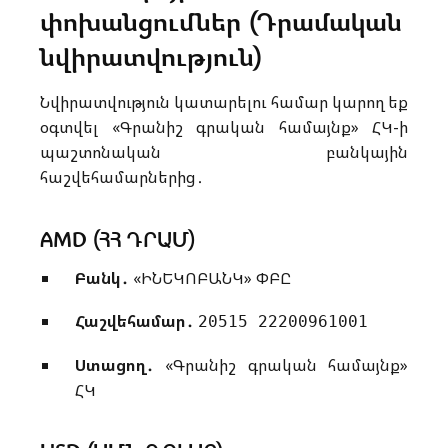
փոխանցումներ (Դրամական
նվիրատվություն)
Նվիրատվություն կատարելու համար կարող եք
օգտվել «Գրանիշ գրական համայնք» ՀԿ-ի
պաշտոնական բանկային
հաշվեհամարներից․
AMD (ՀՀ ԴՐԱՄ)
Բանկ․
«ԻՆԵԿՈԲԱՆԿ» ՓԲԸ
Հաշվեհամար․
20515 22200961001
Ստացող․
«Գրանիշ գրական համայնք»
ՀԿ