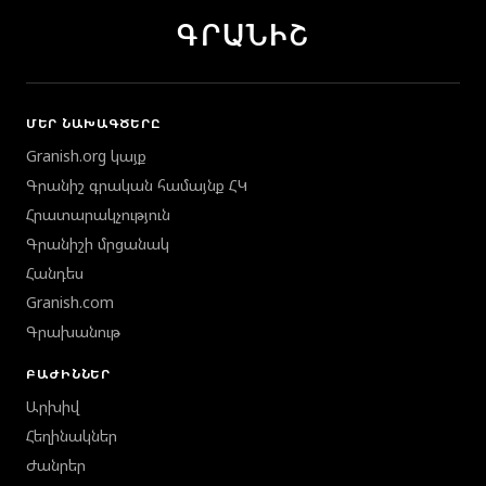
ԳՐԱՆԻՇ
ՄԵՐ ՆԱԽԱԳԾԵՐԸ
Granish.org կայք
Գրանիշ գրական համայնք ՀԿ
Հրատարակչություն
Գրանիշի մրցանակ
Հանդես
Granish.com
Գրախանութ
ԲԱԺԻՆՆԵՐ
Արխիվ
Հեղինակներ
Ժանրեր