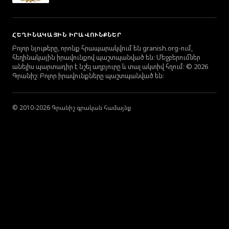
ՀԵՂԻՆԱԿԱՅԻՆ ԻՐԱՎՈՒՆՔՆԵՐ
Բոլոր նյութերը, որոնք հրապարակվում են granish.org-ում,
հեղինակային իրավունքով պաշտպանված են։ Մեջբերումներ
անելիս պարտադիր է նշել աղբյուրը և տալ ակտիվ հղում։ © 2026
Գրանիշ։ Բոլոր իրավունքները պաշտպանված են։
© 2010-2026 Գրանիշ գրական համայնք