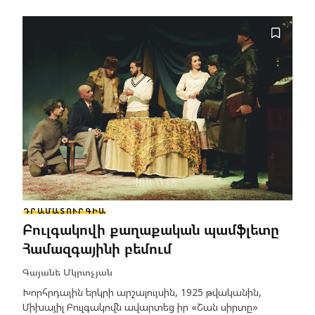
ԴՐԱՄԱՏՈՒՐԳԻԱ
Բուլգակովի քաղաքական պամֆլետը
Համազգայինի բեմում
Գայանե Մկրտչյան
Խորհրդային երկրի արշալույսին, 1925 թվականին,
Միխայիլ Բուլգակովն ավարտեց իր «Շան սիրտը»