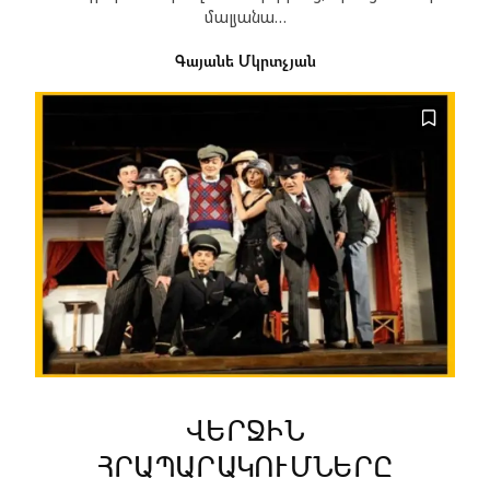
մալյանա…
Գայանե Մկրտչյան
ՎԵՐՋԻՆ
ՀՐԱՊԱՐԱԿՈՒՄՆԵՐԸ