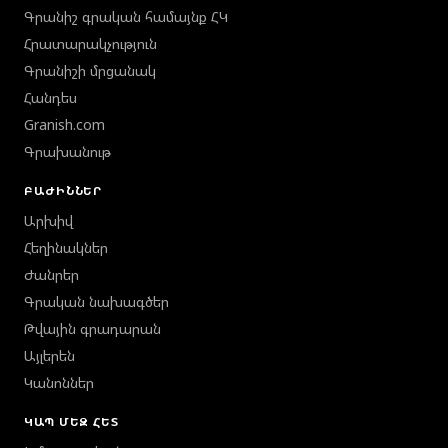
Գրանիշ գրական համայնք ՀԿ
Հրատարակչություն
Գրանիշի մրցանակ
Հանդես
Granish.com
Գրախանութ
ԲԱԺԻՆՆԵՐ
Արխիվ
Հեղինակներ
Ժանրեր
Գրական նախագծեր
Թվային գրադարան
Այլերեն
Կանոններ
ԿԱՊ ՄԵԶ ՀԵՏ