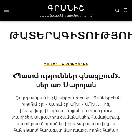
ԳՐԱՆԻՇ
ժամանակակից գրականություն
ԹԱՏԵՐԱԳԻՏՈՒԹՅՈ
ԹԱՏԵՐԱԳԻՏՈՒԹՅՈՒՆ
«Պատմություններ գնացքում»․
սեր առ Սարոյան
– Հայրդ այնքան էլ չէի սիրում խոսել։ – Գոնե երբեմն
խոսո՞ւմ էր։ – Ասում էր՝ ա՜խ։ – Ա՞խ․․․ Ինչ
ինտերվալով էլ գնաս Մալյան թատրոն (մութ
տարիներ, անթատրոն ժամանակներ, համավարակ,
պատերազմ), գնում ես իբրև հարազատ վայր, և
հանդիպում հարազատ մարդկանց, որոնց համար