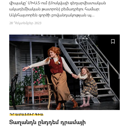
վիպակը՝ ՄԽԱՏ-ում (Մոսկվայի գեղարվեստական
ակադեմիական թատրոն) բեմադրելու համար։
Ակնհայտորեն գործի բովանդակության պ…
28 Դեկտեմբեր 2023
ԴՐԱՄԱՏՈՒՐԳԻԱ
Տաղանդն ընդդեմ դրամայի