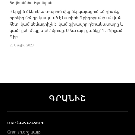
Հովհաննես Երանյան
Վերջին մեկուկես տարում վեց ներկայացում եմ դիտել,
որոնից հինգը կապված է Նարինե Գրիգորյանի անվան
հետ, կամ բեմադրիչն է, կամ գլխավոր դերակատարը և
կամ էլ թե մեկը և թե՝ մյուսը։ Ահա այդ ցանկը՝ 1․ Ուիլյամ
Գիբ…
25 Մայիս 2023
ԳՐԱՆԻՇ
ՄԵՐ ՆԱԽԱԳԾԵՐԸ
Granish.org կայք