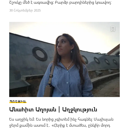
Շշուկը մեծ է ագռավից: Բարձր բարդիներից կռավող:
30 Հոկտեմբեր 2025
ՊՈԵԶԻԱ
Անահիտ Աղոյան | Աղջկություն
Ես աղջիկ եմ։ Ես նորից չգիտեմ ինչ հագնել։ Մայիսյան
ջերմ քամին ասում է․ «Հերիք է մտածես, ընկի՛ր մորդ