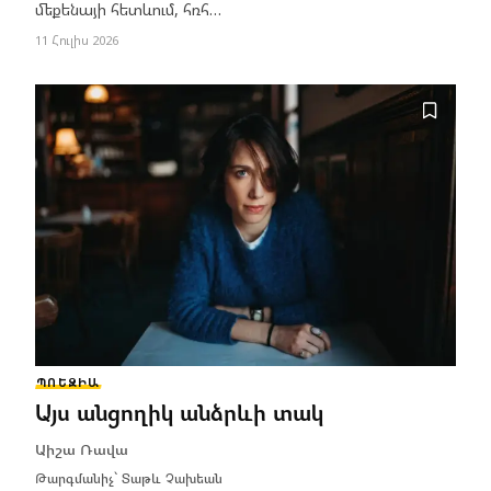
մեքենայի հետևում, հռհ…
11 Հուլիս 2026
ՊՈԵԶԻԱ
Այս անցողիկ անձրևի տակ
Աիշա Ռավա
Թարգմանիչ՝
Տաթև Չախեան