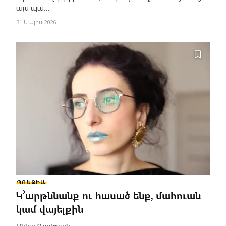
այս պա…
31 Մայիս 2026
ՊՈԵԶԻԱ
Կ՚արթննանք ու հասած ենք, մահուան
կամ վայելքին
Աննա Դավթյան