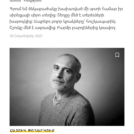
Գրում եմ ծնկաբաժակը խախտված մի սրտի համար իր
սիրեցյալի սիրո տեղից։ Շեղջը մեծ է տերեւների
խարույկից: Ապրելու բոլոր կրակները՝ հուշկապարիկ։
Շշուկը մեծ է ագռավից: Բարձր բարդիներից կռավող:
30 Հոկտեմբեր 2025
ՀԱՏՈՒԿ ԹՈՂԱՐԿՈՒՄ