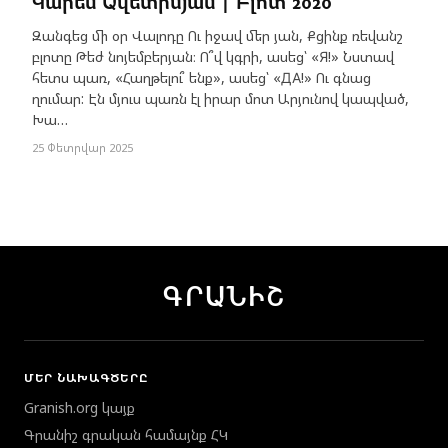
Կարեն Ավետիսյան | Բլոտ 2020
Զանգեց մի օր Վալոդը Ու իջավ մեր յան, Քցինք ռեվանշ
բլոտը Թեժ նոյեմբերյան։ Ո՞վ կգրի, ասեց՝ «Я!» Նստավ
հետս պառ, «Հաղթելու՞ ենք», ասեց՝ «ДА!» Ու գնաց
ղումար: Էն մյուս պառն էլ իրար մոտ Արյունով կապված,
Խա…
25 Փետրվար 2025
ԳՐԱՆԻՇ
ՄԵՐ ՆԱԽԱԳԾԵՐԸ
Granish.org կայք
Գրանիշ գրական համայնք ՀԿ