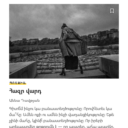
ՊՈԵԶԻԱ
Հազր վարդ
Աննա Դավթյան
Գիտե՞մ ինչու կա բանաստեղծությունը։ Որովհետեւ կա
մա՞հը։ Ամեն ոքի ու ամեն ինչի վաղանցիկությունը։ Եթե
չլինի մահը, կլինի՞ բանաստեղծությունը։ Որ իրերի
արեւաստվեր թրթռումն է — որ այստեղ, ահա այստե՛ղ,