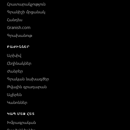
Հրատարակչություն
Գրանիշի մրցանակ
Հանդես
Granish.com
Գրախանութ
ԲԱԺԻՆՆԵՐ
Արխիվ
Հեղինակներ
Ժանրեր
Գրական նախագծեր
Թվային գրադարան
Այլերեն
Կանոններ
ԿԱՊ ՄԵԶ ՀԵՏ
Խմբագրական