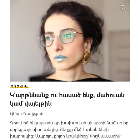
ՊՈԵԶԻԱ
Կ՚արթննանք ու հասած ենք, մահուան
կամ վայելքին
Աննա Դավթյան
Գրում եմ ծնկաբաժակը խախտված մի սրտի համար իր
սիրեցյալի սիրո տեղից։ Շեղջը մեծ է տերեւների
խարույկից: Ապրելու բոլոր կրակները՝ հուշկապարիկ։