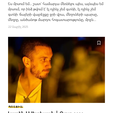
Ես մրսում եմ... շատ՝ համարյա մեռնելու պես, այնպես եմ
մրսում, որ ինձ թվում է՝ էլ ոչինչ չեմ գտնի, էլ ոչինչ չեմ
գտնի։ ճայերի վայրէջքը ջրի վրա, մեղուների պարսը,
մեղրը, անծանոթ մարդու հոգատարությունը, մրջն…
22 Ապրիլ 2025
ՊՈԵԶԻԱ