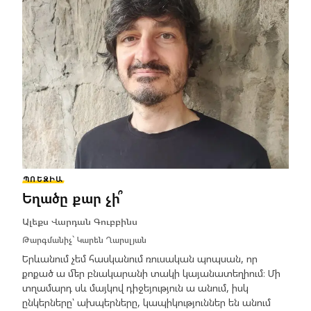
ՊՈԵԶԻԱ
Եղածը քար չի՞
Ալեքս Վարդան Գուբբինս
Թարգմանիչ՝
Կարեն Ղարսլյան
Երևանում չեմ հասկանում ռուսական պոպսան, որ
քոքած ա մեր բնակարանի տակի կայանատեղիում։ Մի
տղամարդ սև մայկով դիջեյություն ա անում, իսկ
ընկերները՝ ախպերները, կապիկություններ են անում