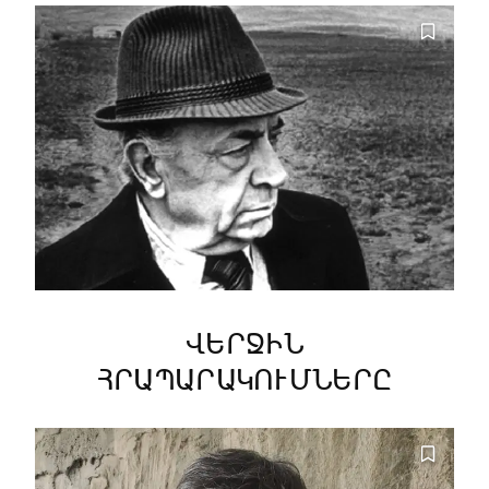
ՎԵՐՋԻՆ
ՀՐԱՊԱՐԱԿՈՒՄՆԵՐԸ