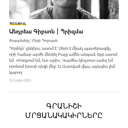
ՊՈԵԶԻԱ
Անդրեա Գիբսոն | Պրիզմա
Թարգմանիչ՝
Մերի Պողոսյան
Դերիկն` ընկերս, ասում է` Սերն է միակ պատերազմը,
որի համար արժե մեռնել Բայց ամեն անգամ, երբ ասում
եմ. «Խնդրում եմ, ետ արի», Կարծես կեղտոտ ասեղ եմ
որոնում խոտի դեզի մեջ: Եւ Աստված վկա, այդպես չեմ
կարող
15 Հուլիս 2025
ԳՐԱՆԻՇԻ
ՄՐՑԱՆԱԿԱԿԻՐՆԵՐԸ