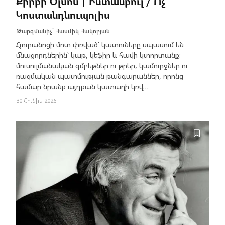
Քիրբի Օլսոն | Իստանբուլ / Ոչ
Կոստանդնուպոլիս
Թարգմանիչ՝
Հասմիկ Հակոբյան
Հյուրանոցի մոտ փռված՝ կատուները սպասում են
մնացորդներին՝ կաթ, կեֆիր և հավի կտորտանք։
մուսուլմանական գմբեթներ ու թրեր, կամուրջներ ու
ռազմական պատմության թանգարաններ, որոնց
համար նրանք այդքան կատաղի կռվ…
30 Հունիս 2026