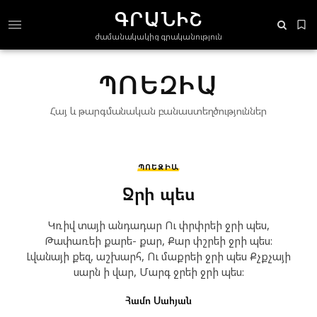
ԳՐԱՆԻՇ
ժամանակակից գրականություն
ՊՈԵԶԻԱ
Հայ և թարգմանական բանաստեղծություններ
ՊՈԵԶԻԱ
Ջրի պես
Կռիվ տայի անդադար Ու փրփրեի ջրի պես,
Թափառեի քարե- քար, Քար փշրեի ջրի պես:
Լվանայի քեզ, աշխարհ, Ու մաքրեի ջրի պես Քչքչայի
սարն ի վար, Մարգ ջրեի ջրի պես:
Համո Սահյան