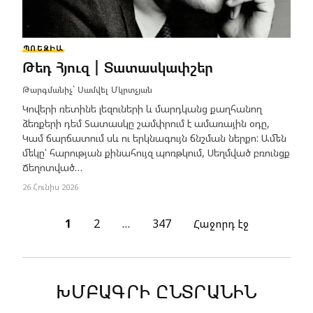
ՊՈԵԶԻԱ
Թեդ Հյուզ | Տատասկափշեր
Թարգմանիչ՝
Սամվել Մկրտչյան
Կովերի ռետինե լեզուների և մարդկանց քաղհանող
ձեռքերի դեմ Տատասկը շամփրում է ամառային օդը,
Կամ ճարճատում սև ու երկնագույն ճնշման ներքո: Ամեն
մեկը՝ հարության քինահույզ պոռթկում, Սեղմված բռունցք
Ճեղոտված…
26 Հունիս 2026
1
2
…
347
Հաջորդ էջ
ԽՄԲԱԳՐԻ ԸՆՏՐԱՆԻՆ