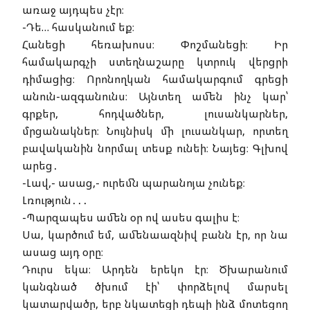
առաջ այդպես չէր։
-Դե… հասկանում եք։
Հանեցի հեռախոսս։ Փոշմանեցի։ Իր
համակարգչի ստեղնաշարը կտրուկ վերցրի
դիմացից։ Որոնողկան համակարգում գրեցի
անուն-ազգանունս։ Այնտեղ ամեն ինչ կար՝
գրքեր, հոդվածներ, լուսանկարներ,
մրցանակներ։ Նույնիսկ մի լուսանկար, որտեղ
բավականին նորմալ տեսք ունեի։ Նայեց։ Գլխով
արեց․
-Լավ,- ասաց,- ուրեմն պարանոյա չունեք։
Լռություն․․․
-Պարզապես ամեն օր ով ասես գալիս է։
Սա, կարծում եմ, ամենաազնիվ բանն էր, որ նա
ասաց այդ օրը։
Դուրս եկա։ Արդեն երեկո էր։ Ծխարանում
կանգնած ծխում էի՝ փորձելով մարսել
կատարվածը, երբ նկատեցի դեպի ինձ մոտեցող