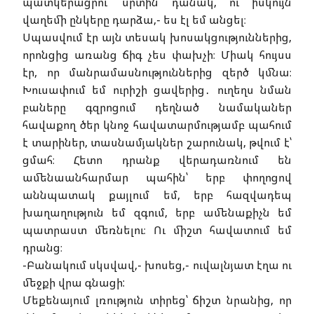
պատկերացրու՝ սրտին դանակ, ու իսկույն
վաղեմի ընկերը դարձա,- ես էլ եմ անցել։
Սպասվում էր այն տեսակ խոսակցություններից,
որոնցից առանց ճիգ չես փախչի։ Միակ հույսս
էր, որ մանրամասնություններից զերծ կմնա։
Խուսափում եմ ուրիշի ցավերից․ ուղեղս նման
բաները գզրոցում դեղնած նամականեր
հավաքող ծեր կնոջ հավատարմությամբ պահում
է տարիներ, տասնամյակներ շարունակ, թվում է՝
ցմահ։ Հետո դրանք վերադառնում են
ամենաանհարմար պահին՝ երբ փողոցով
աննպատակ քայլում եմ, երբ հազվադեպ
խաղաղություն եմ զգում, երբ ամենաքիչն եմ
պատրաստ մեռնելու։ Ու միշտ հավատում եմ
դրանց։
-Բանակում սկսվավ,- խոսեց,- ուվալնյատ էղա ու
մեջքի վրա գնացի:
Մեքենայում լռություն տիրեց՝ ճիշտ նրանից, որ