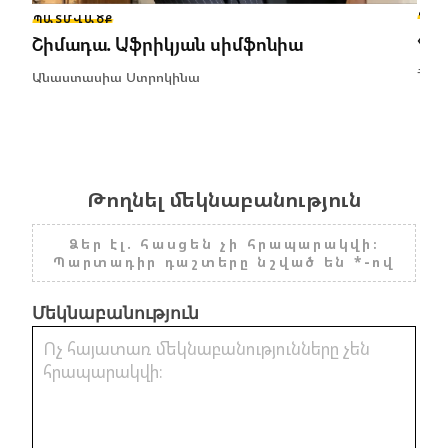
ՊԱ
ՊԱՏՄՎԱԾՔ
«Ա
Շիմադա. Աֆրիկյան սիմֆոնիա
Հու
Անաստասիա Ստրոկինա
Թողնել մեկնաբանություն
Ձեր էլ. հասցեն չի հրապարակվի։
Պարտադիր դաշտերը նշված են *-ով
Մեկնաբանություն