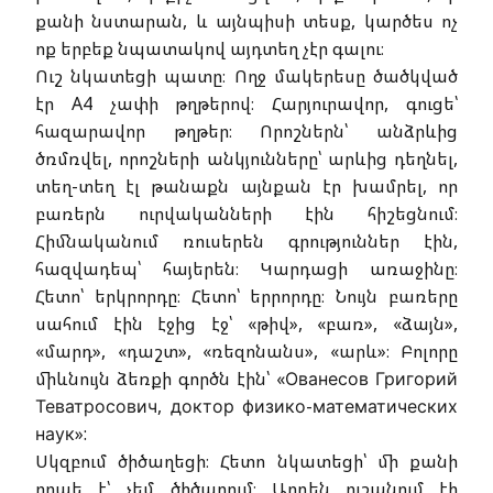
քանի նստարան, և այնպիսի տեսք, կարծես ոչ
ոք երբեք նպատակով այդտեղ չէր գալու։
Ուշ նկատեցի պատը։ Ողջ մակերեսը ծածկված
էր A4 չափի թղթերով։ Հարյուրավոր, գուցե՝
հազարավոր թղթեր։ Որոշներն՝ անձրևից
ծռմռվել, որոշների անկյունները՝ արևից դեղնել,
տեղ-տեղ էլ թանաքն այնքան էր խամրել, որ
բառերն ուրվականների էին հիշեցնում։
Հիմնականում ռուսերեն գրություններ էին,
հազվադեպ՝ հայերեն։ Կարդացի առաջինը։
Հետո՝ երկրորդը։ Հետո՝ երրորդը։ Նույն բառերը
սահում էին էջից էջ՝ «թիվ», «բառ», «ձայն»,
«մարդ», «դաշտ», «ռեզոնանս», «արև»։ Բոլորը
միևնույն ձեռքի գործն էին՝ «Ованесов Григорий
Теватросович, доктор физико-математических
наук»:
Սկզբում ծիծաղեցի։ Հետո նկատեցի՝ մի քանի
րոպե է՝ չեմ ծիծաղում։ Արդեն ուշանում էի