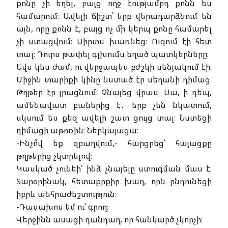
քոնը չի եղել, բայց ողջ էությամբդ քոնն ես
համարում։ Ավելի ճիշտ՝ երբ վերադարձնում են
այն, որը քոնն է, բայց ոչ մի կերպ քոնը համարել
չի ստացվում։ Սիրտս խառնեց։ Ուզում էի հետ
տալ։ Դուրս թափել գլխումս եղած պատկերները։
Եվս կես ժամ, ու վերջապես բժշկի սենյակում էի։
Միջին տարիքի կինը նստած էր սեղանի դիմաց։
Թղթեր էր լրացնում։ Չնայեց վրաս։ Սա, ի դեպ,
ամենավատ բաներից է․ երբ չեն նկատում,
սկսում ես քեզ ավելի շատ ցույց տալ։ Նստեցի
դիմացի աթոռին։ Ներկայացա։
-Ինչո՞վ եք զբաղվում,- հարցրեց՝ հայացքը
թղթերից չկտրելով։
Կասկած չունեի՝ ինձ չնայելը ստուգման մաս է։
Տարօրինակ, հետաքրքիր խաղ, որն ընդունեցի
իբրև անհրաժեշտություն։
-Դասախոս եմ ու՝ գրող։
Վերջինն ասացի դանդաղ, որ հանկարծ չկորչի։