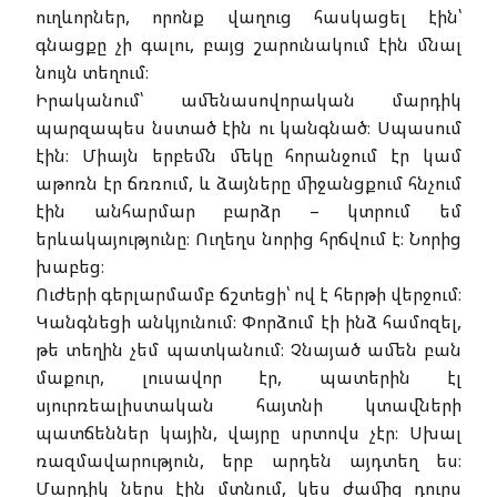
ուղևորներ, որոնք վաղուց հասկացել էին՝
գնացքը չի գալու, բայց շարունակում էին մնալ
նույն տեղում։
Իրականում՝ ամենասովորական մարդիկ
պարզապես նստած էին ու կանգնած։ Սպասում
էին։ Միայն երբեմն մեկը հորանջում էր կամ
աթոռն էր ճռռում, և ձայները միջանցքում հնչում
էին անհարմար բարձր – կտրում եմ
երևակայությունը։ Ուղեղս նորից հրճվում է։ Նորից
խաբեց։
Ուժերի գերլարմամբ ճշտեցի՝ ով է հերթի վերջում։
Կանգնեցի անկյունում։ Փորձում էի ինձ համոզել,
թե տեղին չեմ պատկանում։ Չնայած ամեն բան
մաքուր, լուսավոր էր, պատերին էլ
սյուրռեալիստական հայտնի կտավների
պատճեններ կային, վայրը սրտովս չէր։ Սխալ
ռազմավարություն, երբ արդեն այդտեղ ես։
Մարդիկ ներս էին մտնում, կես ժամից դուրս