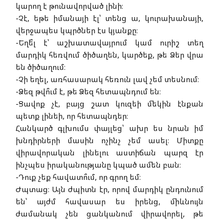
կարող է թունավորված լինի։
-Չէ, եթե իմանայի էլ՝ տենց ա, կուրախանայի,
վերջապես կպրծներ էս կյանքը։
-Եղե՞լ է՝ աշխատավայրում կամ ուրիշ տեղ
մարդիկ հեռվում ծիծաղեն, կարծեք, թե Ձեր վրա
են ծիծաղում։
-Չի եղել, առհասարակ հեռուն լավ չեմ տեսնում։
-Ձեզ թվո՞ւմ է, թե Ձեզ հետապնդում են։
-Ցավոք չէ, բայց շատ կուզեի մեկին էնքան
պետք լինեի, որ հետապնդեր։
Հանկարծ գլխումս փայլեց՝ ախր ես նրան իմ
խնդիրների մասին ոչինչ չեմ ասել։ Միտքը
վիրավորական լինելու աստիճան պարզ էր
ինչպես իրականությանը կպած ամեն բան։
-Դուք չեք հավատո՞ւմ, որ գրող եմ։
Ժպտաց։ Այն ժպիտն էր, որով մարդիկ ընդունում
են՝ այժմ հավասար ես իրենց, միևնույն
ժամանակ չեն ցանկանում վիրավորել, թե