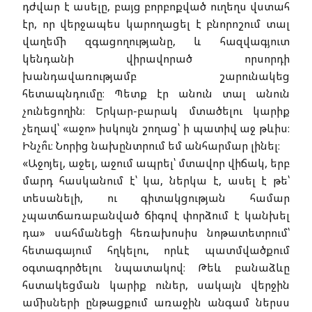
դժվար է ասելը, բայց բորբոքված ուղեղս վստահ
էր, որ վերջապես կարողացել է բնորոշում տալ
վաղեմի զգացողությանը, և հազվագյուտ
կենդանի վիրավորած որսորդի
խանդավառությամբ շարունակեց
հետապնդումը։ Պետք էր անուն տալ անուն
չունեցողին։ Երկար-բարակ մտածելու կարիք
չեղավ՝ «աջո» իսկույն շողաց՝ ի պատիվ աջ թևիս։
Ինչո՞ւ։ Նորից նախընտրում եմ անհարմար լինել։
«Աջոյել, աջել, աջում ապրել՝ մտավոր վիճակ, երբ
մարդ հասկանում է՝ կա, ներկա է, ասել է թե՝
տեսանելի, ու գիտակցության համար
չպատճառաբանված ճիգով փորձում է կանխել
դա» սահմանեցի հեռախոսիս նոթատետրում՝
հետագայում հղկելու, որևէ պատմվածքում
օգտագործելու նպատակով։ Թեև բանաձևը
հստակեցման կարիք ուներ, սակայն վերջին
ամիսների ընթացքում առաջին անգամ ներսս