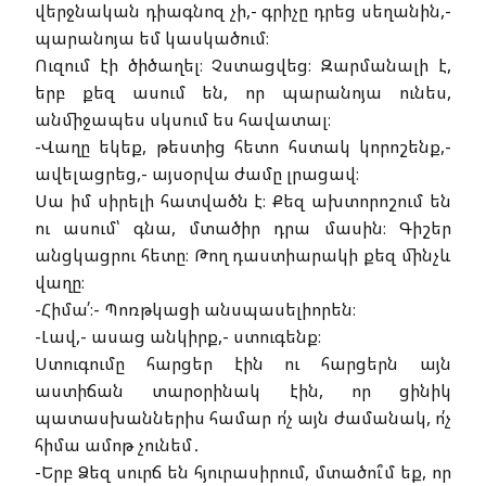
վերջնական դիագնոզ չի,- գրիչը դրեց սեղանին,-
պարանոյա եմ կասկածում։
Ուզում էի ծիծաղել։ Չստացվեց։ Զարմանալի է,
երբ քեզ ասում են, որ պարանոյա ունես,
անմիջապես սկսում ես հավատալ։
-Վաղը եկեք, թեստից հետո հստակ կորոշենք,-
ավելացրեց,- այսօրվա ժամը լրացավ։
Սա իմ սիրելի հատվածն է։ Քեզ ախտորոշում են
ու ասում՝ գնա, մտածիր դրա մասին։ Գիշեր
անցկացրու հետը։ Թող դաստիարակի քեզ մինչև
վաղը։
-Հիմա՛։- Պոռթկացի անսպասելիորեն։
-Լավ,- ասաց անկիրք,- ստուգենք։
Ստուգումը հարցեր էին ու հարցերն այն
աստիճան տարօրինակ էին, որ ցինիկ
պատասխաններիս համար ո՛չ այն ժամանակ, ո՛չ
հիմա ամոթ չունեմ․
-Երբ Ձեզ սուրճ են հյուրասիրում, մտածու՞մ եք, որ