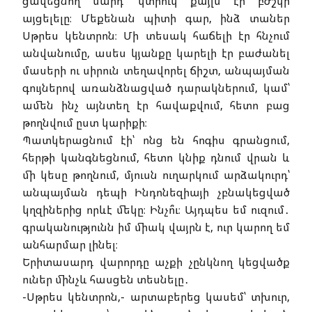
ցավեցնող մարդ՝ կտրուկ քայլս էր բժշկի
այցելելը։ Մեքենան պիտի գար, ինձ տաներ
Սթրես կենտրոն։ Մի տեսակ հաճելի էր հնչում
անվանումը, ասես կյանքը կարելի էր բաժանել
մասերի ու սիրուն տեղավորել ճիշտ, անպայման
գույներով առանձնացված դարակներում, կամ՝
ամեն ինչ այնտեղ էր հավաքվում, հետո բաց
թողնվում ըստ կարիքի։
Պատկերացնում էի՝ ոնց են հոգիս գրանցում,
հերթի կանգնեցնում, հետո կնիք դնում վրան և
մի կեսը թողնում, մյուսն ուղարկում արձակուրդ՝
անպայման դեպի Ինդոնեզիայի չբնակեցված
կղզիներից որևէ մեկը։ Ինչո՞ւ։ Այդպես եմ ուզում․
գրականությունն իմ միակ վայրն է, ուր կարող եմ
անհարմար լինել։
Երիտասարդ վարորդը աչքի չընկնող կեցվածք
ուներ մինչև հասցեն տեսնելը․
-Սթրես կենտրոն,- արտաբերեց կասեմ՝ տխուր,