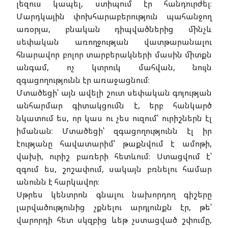
լեզուս կապել, ստիպում էր հանդուրժել։
Մարդկային փոխհարաբերություն պահանջող
առօրյա, բնական դիպվածներից մինչև
սեփական առողջության վատթարանալու
հնարավոր բոլոր տարբերակների մասին միտքն
անգամ, ոչ կտրուկ մահվան, նույն
զգացողությունն էր առաջացնում։
Մտածեցի՝ այն ավելի շուտ սեփական գոյության
անհարմար գիտակցումն է, երբ հանկարծ
նկատում ես, որ կաս ու չես ուզում՝ ուրիշներն էլ
իմանան։ Մտածեցի՝ զգացողությունն էլ իր
էությանը հավատարիմ՝ թաքնվում է ամոթի,
վախի, ուրիշ բառերի հետևում։ Ստացվում է՝
զգում ես, շոշափում, սակայն բռնելու համար
անունն է հարկավոր։
Սթրես կենտրոն գնալու նախորդող գիշերը
լարվածությունից չքնելու արդյունքն էր, թե՝
վարորդի հետ սկզբից ևեթ չստացված շփումը,