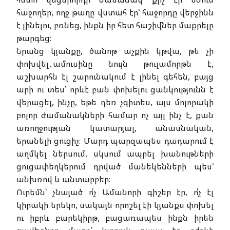
հաջողեր, ողջ թաղը վստահ էր՝ հաջորդը վերջինն
է լինելու, բռնեց, ինքն իր հետ հաշիվներ մաքրելը
թարգեց։
Նրանց կյանքը, ծանոթ աչքին կթվա, թե չի
փոխվել․ամուսինը նույն թուլամորթն է,
աշխարհն էլ շարունակում է լինել գեհեն, բայց
արի ու տես՝ որևէ բան փոխելու ցանկությունն է
վերացել, ինչը, եթե դեռ չգիտես, այս մոլորակի
բոլոր ժամանակների համար ոչ այլ ինչ է, քան
առողջության կատարյալ, անասնական,
երանելի ցուցիչ։ Մարդ պարզապես դադարում է
աղմկել ներսում, սկսում ապրել խանութների
ցուցափեղկերում դրված մանեկենների պես՝
անխռով և անտարբեր։
Ուրեմն՝ չնայած ո՛չ Ամանորի գիշեր էր, ո՛չ էլ
կիրակի երեկո, սակայն որոշել էի կյանքս փոխել
ու իբրև բարեկիրթ, բացառապես ինքն իրեն