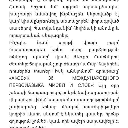
Հստակ հիշում եմ՝ այգում արտաքնապես
խաչքարի նմանվող ինքնաշեն կերտվածք էլ
կար՝ կիսաընթեռնելի, անտաշորեն փորագրված
տառերով։ Պատվանդանին՝ հեղինակի անունը և
ուրարտական սեպագրեր։
Ինչպես նաև՝ տորթի վրայի բալը՝
մոտավորապես երկու մետր բարձրություն
ունեցող պատը՝ վրան ձեռքի մատներով
ժեստեր։ Յուրաքանչյուր ժեստի համար՝ հայերեն,
ռուսերեն տառեր։ Իսկ անկյունում՝ գրութունը՝
«АКОБУК 36 МЕЖДУНАРОДНОГО
ПЕРВОЙАЗЫКА ЧИСЕЛ И СЛОВ»: Այդ օրը
չգնացի հարցազրույցի, ու եթե նախադասության
վերածելու լինեմ ստացածս զգացողությունները՝
չափազանց երկար մնալով տառերի-թվերի
կողքին՝ մարդ սկսում է նկատել կապեր, որոնք
գոյություն չունեն, կամ, որն ավելի սարսափելի է,
գոյություն ունեն։