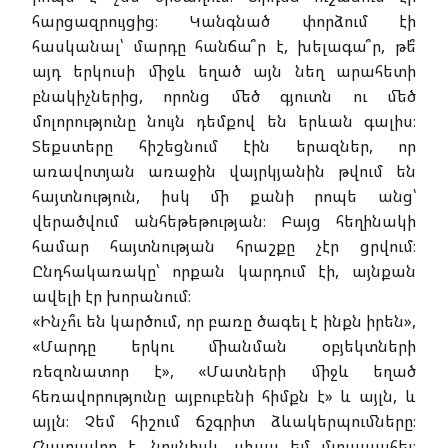
հարցազրույցից։ Կանգնած փորձում էի
հասկանալ՝ մարդը հանճա՞ր է, խելագա՞ր, թե՞
այդ երկուսի միջև եղած այն նեղ արահետի
բնակիչներից, որոնց մեծ գյուտն ու մեծ
մոլորությունը նույն դեմքով են երևան գալիս։
Տեքստերը հիշեցնում էին երազներ, որ
առավոտյան առաջին վայրկյանին թվում են
հայտնություն, իսկ մի քանի րոպե անց՝
վերածվում անհեթեթության։ Բայց հեղինակի
համար հայտնության հրաշքը չէր ցրվում։
Ընդհակառակը՝ որքան կարդում էի, այնքան
ավելի էր խորանում։
«Ինչո՞ւ են կարծում, որ բառը ծագել է ինքն իրեն»,
«Մարդը երկու միանման օբյեկտների
ռեզոնատոր է», «Մատների միջև եղած
հեռավորությունը այբուբենի հիմքն է» և այլն, և
այլն։ Չեմ հիշում ճշգրիտ ձևակերպումները։
Հնարավոր է, նույնիսկ, սխալ եմ մտապահել։