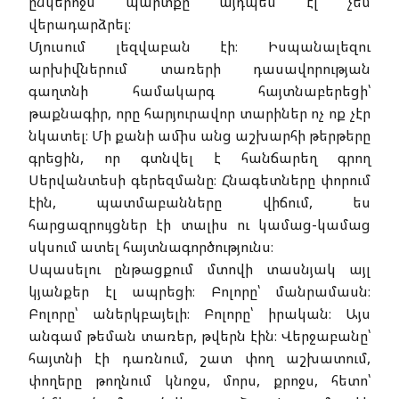
ընկերոջս պարտքը այդպես էլ չեմ
վերադարձրել։
Մյուսում լեզվաբան էի։ Իսպանալեզու
արխիվներում տառերի դասավորության
գաղտնի համակարգ հայտնաբերեցի՝
թաքնագիր, որը հարյուրավոր տարիներ ոչ ոք չէր
նկատել։ Մի քանի ամիս անց աշխարհի թերթերը
գրեցին, որ գտնվել է հանճարեղ գրող
Սերվանտեսի գերեզմանը։ Հնագետները փորում
էին, պատմաբանները վիճում, ես
հարցազրույցներ էի տալիս ու կամաց-կամաց
սկսում ատել հայտնագործությունս։
Սպասելու ընթացքում մտովի տասնյակ այլ
կյանքեր էլ ապրեցի։ Բոլորը՝ մանրամասն։
Բոլորը՝ աներկբայելի։ Բոլորը՝ իրական։ Այս
անգամ թեման տառեր, թվերն էին։ Վերջաբանը՝
հայտնի էի դառնում, շատ փող աշխատում,
փողերը թողնում կնոջս, մորս, քրոջս, հետո՝