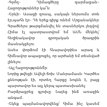
-Գրո՞ղ։- Դիմագծերը զարմացան։-
Հաջողություններ կա՞ն։
-Երևի։- Ասացի զուսպ, սակայն ներսումս տոն
էր,պահն էր։- Դե երեք գիրք ունեմ։ Մրցանակներ։
Գրածներս թարգմանվել են տասներկու լեզվով։
Հիմա էլ պատրաստվում եմ ԱՄՆ մեկնել՝
հեղինակավոր գրողական ծրագրին
մասնակցելու։
Ասես փորձում էի հնարավորինս արագ և
հիմնավոր ապացուցել, որ արժանի եմ տեսնված
լինելու։
-Այլ հաջողություննե՞ր։
Նորից թվեցի։ Ավելի ճոխ։ Մանրամասն։ Կարծես
քննության էի, որտեղ հարցը նույնն է, բայց
պարտավոր ես այլ կերպ պատասխանել։
Բարձրացրեց գլուխը։ Նայեց ինձ առաջին
անգամ․
-Եկեք պայմանավորվենք՝ հիմա ինչ կասեմ