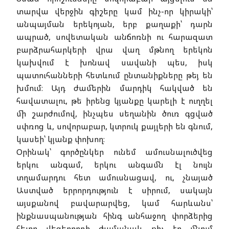
տարվա վերջին գիշերը կամ ինչ-որ կիրակի՝
անպայման երեկոյան, երբ քաղաքի՝ դարն
ապրած, սովետական անճոռնի ու հարազատ
բարձրահարկերի վրա վաղ մթնող երեկոն
կախվում է խոնավ սավանի պես, իսկ
պատուհանների հետևում ընտանիքները թեյ են
խմում։ Այդ ժամերին մարդիկ հակված են
հավատալու, թե իրենց կյանքը կարելի է ուղղել
մի շարժումով, ինչպես սեղանին ծուռ գցված
սփռոց և, սովորաբար, կտրուկ քայլերի են գնում,
կասեի՝ կյանք փոխող։
Օրինակ՝ գործընկեր ունեմ ամուսնալուծվեց
երկու անգամ, երկու անգամն էլ նույն
տղամարդու հետ ամուսնացավ, ու, չնայած
Աստված երրորդություն է սիրում, սակայն
այսքանով բավարարվեց, կամ հարևանս՝
ինքնասպանության հինգ անհաջող փորձերից
հետո վեցերորդի ժամանակ քիչ էր մնում