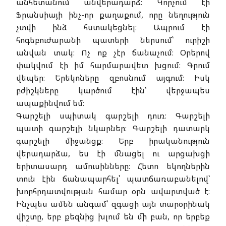
անհետանում անվերադարձ։ Կորչում էի
Ֆրանսիայի ինչ-որ քաղաքում, որը նեղություն
չտվի ինձ հստակեցնել։ Ապրում էի
հոգեբուժարանի պատերի ներսում՝ ուրիշի
անվան տակ։ Ոչ ոք չէր ճանաչում։ Օրերով
փակվում էի իմ հարմարավետ խցում։ Գրում
վեպեր։ Երեկոները զբոսնում այգում։ Իսկ
բժիշկները կարծում էին՝ վերջապես
ապաքինվում եմ։
Գարշելի սպիտակ գարշելի դուռ։ Գարշելի
պատի գարշելի նկարներ։ Գարշելի դատարկ
գարշելի միջանցք։ Երբ իրականություն
վերադարձա, ես էի մնացել ու արցախցի
երիտասարդ ամուսինները։ Հետո եկողներին
տուն էին ճանապարհել՝ պատճառաբանելով՝
խորհրդատվության համար օրն ավարտված է։
Ինչպես ամեն անգամ՝ զգացի այն տարօրինակ
վիշտը, երբ քեզնից խլում են մի բան, որ երբեք