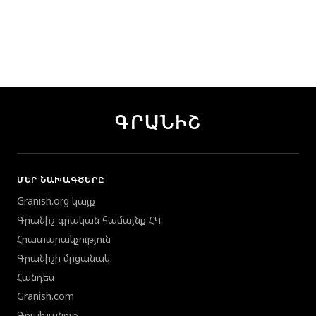
ԳՐԱՆԻՇ
ՄԵՐ ՆԱԽԱԳԾԵՐԸ
Granish.org կայք
Գրանիշ գրական համայնք ՀԿ
Հրատարակչություն
Գրանիշի մրցանակ
Հանդես
Granish.com
Գրախանութ