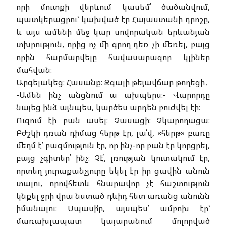
որի մուտքի վերևում կասեմ՝ ծածանվում,
պատկերացրու՝ կախված էր Հայաստանի դրոշը,
և այս ամենի մեջ կար սովորական երևանյան
տխրություն, որից ոչ մի գրող դեռ չի մեռել, բայց
որին հարմարվելը հավասարազոր կլիներ
մահվան։
Արգելակեց։ Հասանք։ Զգալի թեյավճար թողեցի․
-Ամեն ինչ անցնում ա ախպերս։- Վարորդը
նայեց ինձ այնպես, կարծես արդեն բուժվել էի։
Ուզում էի բան ասել։ Չասացի։ Չկարողացա։
Բժշկի դռան դիմաց հերթ էր, լա՛վ, «հերթ» բառը
մեղմ է՝ բազմություն էր, որ ինչ-որ բան էր կորցրել,
բայց չգիտեր՝ ինչ։ Չէ՛, լռության կուտակում էր,
որտեղ յուրաքանչյուրը եկել էր իր ցավին անուն
տալու, որովհետև հնարավոր չէ հաշտություն
կնքել ջրի վրա նստած դևիդ հետ առանց անունն
իմանալու։ Սպասի՛ր, այսպես՝ ամբոխ էր՝
մառախլապատ կայարանում մոլորված