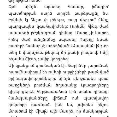
Եթե մինչև այստեղ հասար, իմացիր՝
պատմության սարն արդեն բարձրացել ես։
Իջնելն էլ հեշտ չի լինելու, բայց վերջում մենք
պարզապես կգահավիժենք։ Ուրեմն՝ հինգ ժամ
սպասեցի բժշկի դռան դիմաց։ Մարդ չի կարող
հինգ ժամ անընդմեջ սպասել։ Ուղեղը նման
բաների համար չէ ստեղծված։ Անպայման ինչ-որ
տեղ է փախչում, թեկուզ մի քանի րոպեով։ Իմը,
ինչպես միշտ, չափը կորցրեց։
Մի կյանքում գիտնական էի։ Տարիներ շարունակ
ուսումնասիրում էի թվերի ու բջիջների թաքնված
օրինաչափությունները, մինչև վերջապես գտա
քաղցկեղի բուժման եղանակը։ Լրագրողները
գիշեր-ցերեկ հերթապահում էին տանս դիմաց,
համալսարանները վիճում՝ ում պատվավոր
դոկտորը դառնամ, իսկ ես, չգիտես ինչու,
մտածում էի միայն այն մասին, որ մանկության