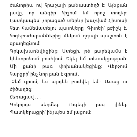
ծանոթիս, ով հրաշալի բանաստեղծ է։ Այնքան
լավը, որ անգիր հիշում եմ որոշ տողեր։
Հատկապես՝ չորացած տերևը խաչված Հիսուսի
հետ համեմատելու պատկերը։ Գիտեի՝ բժիշկ է,
հոգեբուժարաններից մեկում զգալի պաշտոն է
զբաղեցնում։
Գրկախառնվեցինք։ Ստեցի, թե բարեկամս է
կենտրոնում բուժվում։ Եկել եմ տեսակցության։
Մի քանի բառ փոխանակեցինք։ Վերջում
հարցրի՝ ինչ նոր բան է գրում․
-Չեմ գրում, ես արդեն բուժվել եմ։- Ասաց ու
ծիծաղեց։
Հեռացավ․․․
Կոկորդս սեղմեց։ Ուզեցի լաց լինել։
Պատկերացրի՝ ինչպես եմ լացում։