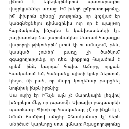
լինում է եկեղեցիներում պատարագից
վայրկյաններ առաջ։ Իմ խեղճ ըմբոստությունը,
իմ փխրուն զենքը՝ լռությունը, որ կոչված էր
կանգնեցնելու դիմացինիս ուր որ է պայթող
հարձակումը, ինչպես և կանխատեսելի էր,
չաշխատեց։ Նա շարունակեց։ Սառած հայացքս
վարորդի թիկունքին՝ լսում էի ու ամաչում, թեև,
կասկած չունեի՝ բառը չի ծածկում
զգացողությունը, որ դեռ փոքրուց հալածում է
գրեմ՝ ինձ, կարդա՝ հոգիս։ Ամոթը, որքան
հասկանում եմ, հանցանք պիտի կրեր ներսում,
կեղտ, մի բան, որ մարդ կուզենար թաքցնել
նույնիսկ ինքն իրենից։
Սա ուրիշ էր։ Ի՞նչն այն չէ մարդկային լեզվով
խնդրելու մեջ, որ չպատմի։ Սիրալիր բացատրեի
պատճառը։ Պիտի որ հասկանար, չէ՞ որ ինքն էլ է
նման ճամփով անցել։ Չհասկանար էլ՝ հերն
անիծած՝ կարևորը սուս կմնար։ Զգացողությունը