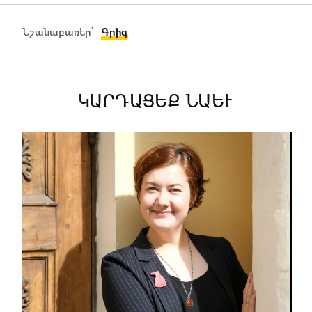
Նշանաբառեր՝
Գրիգ
ԿԱՐԴԱՑԵՔ ՆԱԵՒ