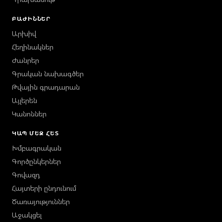
ԲԱԺԻՆՆԵՐ
Արխիվ
Հեղինակներ
Ժանրեր
Գրական նախագծեր
Թվային գրադարան
Այլերեն
Կանոններ
ԿԱՊ ՄԵԶ ՀԵՏ
Խմբագրական
Գործընկերներ
Գովազդ
Հայտերի ընդունում
Ծառայություններ
Աջակցել