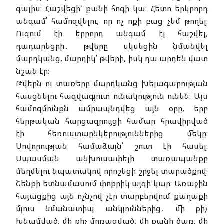
գալիս։ Հաշվեցի՝ քանի հոգի կա։ Հետո երկրորդ
անգամ՝ համոզվելու, որ ոչ ոքի բաց չեմ թողել։
Ուզում էի երրորդ անգամ էլ հաշվել,
դադարեցրի․ թվերը սկսեցին նմանվել
մարդկանց, մարդիկ՝ թվերի, իսկ դա արդեն վատ
նշան էր։
Թվերն ու տառերը մարդկանց խելագարության
հասցնելու հազվագյուտ ունակություն ունեն։ Այս
համոզմունքն ամրապնդվեց այն օրը, երբ
հերթական հարցազրույցի համար հրավիրված
էի հեռուստաընկերություններից մեկը։
Սովորության համաձայն՝ շուտ էի հասել։
Սպասման անխուսափելի տառապանքը
մեղմելու նպատակով որոշեցի շրջել տարածքով։
Շենքի ետնամասում փոքրիկ այգի կար։ Առաջին
հայացքից այն ոչնչով չէր տարբերվում քաղաքի
մյուս նմանատիպ անկյուններից․ մի քիչ
խնամված, մի քիչ մոռացված, մի քանի ծառ, մի