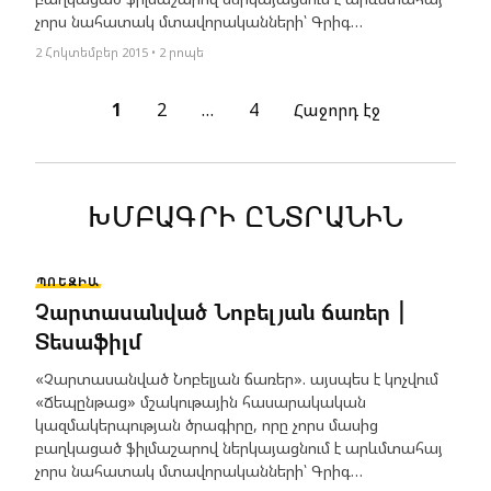
չորս նահատակ մտավորականների՝ Գրիգ…
2 Հոկտեմբեր 2015 • 2 րոպե
1
2
…
4
Հաջորդ էջ
ԽՄԲԱԳՐԻ ԸՆՏՐԱՆԻՆ
ՊՈԵԶԻԱ
Չարտասանված Նոբելյան ճառեր |
Տեսաֆիլմ
«Չարտասանված Նոբելյան ճառեր». այսպես է կոչվում
«Ճեպընթաց» մշակութային հասարակական
կազմակերպության ծրագիրը, որը չորս մասից
բաղկացած ֆիլմաշարով ներկայացնում է արևմտահայ
չորս նահատակ մտավորականների՝ Գրիգ…