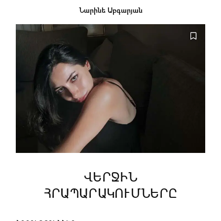
Նարինե Աբգարյան
ՎԵՐՋԻՆ
ՀՐԱՊԱՐԱԿՈՒՄՆԵՐԸ