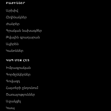
ԲԱԺԻՆՆԵՐ
Արխիվ
Հեղինակներ
Ժանրեր
Գրական նախագծեր
Թվային գրադարան
Այլերեն
Կանոններ
ԿԱՊ ՄԵԶ ՀԵՏ
Խմբագրական
Գործընկերներ
Գովազդ
Հայտերի ընդունում
Ծառայություններ
Աջակցել
Կապ