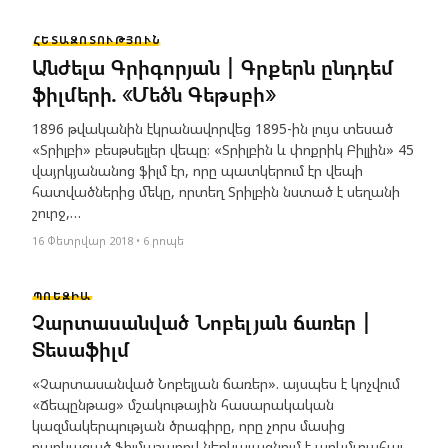
ՀԵՏԱԶՈՏՈՒԹՅՈՒՆ
Անժելա Գրիգորյան | Գրքերն ընդդեմ
ֆիլմերի. «Մեծն Գեթսբի»
1896 թվականին էկրանավորվեց 1895-ին լույս տեսած
«Տրիլբի» բեսթսելլեր վեպը։ «Տրիլբին և փոքրիկ Բիլլին» 45
վայրկյանանոց ֆիլմ էր, որը պատկերում էր վեպի
հատվածներից մեկը, որտեղ Տրիլբին նստած է սեղանի
շուրջ,…
16 Փետրվար 2018 • 6 րոպե
ՊՈԵԶԻԱ
Չարտասանված Նոբելյան ճառեր |
Տեսաֆիլմ
«Չարտասանված Նոբելյան ճառեր». այսպես է կոչվում
«Ճեպընթաց» մշակութային հասարակական
կազմակերպության ծրագիրը, որը չորս մասից
բաղկացած ֆիլմաշարով ներկայացնում է արևմտահայ