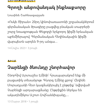
ՆՈՐՈՒԹՅՈՒՆՆԵՐ
Գրողի անբովանդակ ինքնաքսորը
Լուսինե Շահնազարյան
«Ոսկե Ծիրան» 20րդ կինոփառատոնի շրջանակներում
գերմանական ծրագիրը բացվեց բնական տարրերի
շուրջ եռագրության Փեցոլդի երկրորդ ֆիլմի երևանյան
պրեմիերայով։ Գերմանական հեղինակային ֆիլմի
վարպետն արդեն 9-րդ անգա…
14 Հուլիս 2023 • 3 րոպե
ՖԻԼՄ
Չարենցի ծնունդը շնորհավոր
Շնորհիվ Արտաշես Էմինի՝ հրապարակում ենք մի
բացառիկ տեսանյութ։ Գևորգ Էմինը քրոջ՝ Հեղինե
Մուրադյանի հետ կազմակերպել է ընթրիք՝ նվիրված
Չարենցի արդարացմանը։ Ընթրիքին ներկա են
ակադեմիկոս Աշոտ Հովհաննիսյանը,…
13 Մարտ 2018 • 1 րոպե