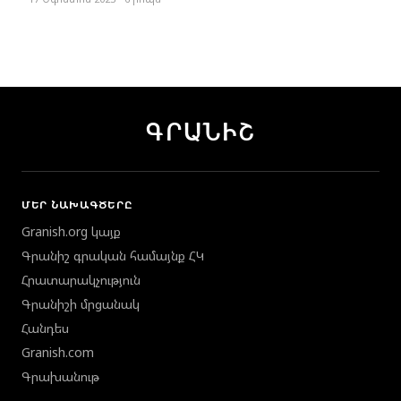
ԳՐԱՆԻՇ
ՄԵՐ ՆԱԽԱԳԾԵՐԸ
Granish.org կայք
Գրանիշ գրական համայնք ՀԿ
Հրատարակչություն
Գրանիշի մրցանակ
Հանդես
Granish.com
Գրախանութ