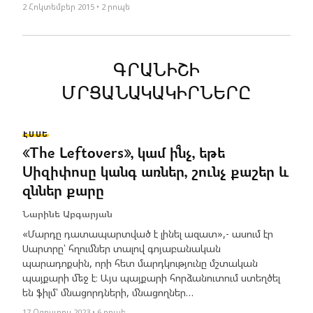
2 Հոկտեմբեր 2015 • 2 րոպե
ԳՐԱՆԻՇԻ
ՄՐՑԱՆԱԿԱԿԻՐՆԵՐԸ
ԷՍՍԵ
«The Leftovers», կամ ի՞նչ, եթե
Սիզիփոսը կանգ առներ, շունչ քաշեր և
զններ քարը
Նարինե Աբգարյան
«Մարդը դատապարտված է լինել ազատ»,- ասում էր
Սարտրը՝ հղումներ տալով գոյաբանական
պարադոքսին, որի հետ մարդկությունը մշտական
պայքարի մեջ է։ Այս պայքարի հորձանուտում ստեղծել
են ֆիլմ՝ մնացորդների, մնացողներ…
17 Օգոստոս 2023 • 6 րոպե