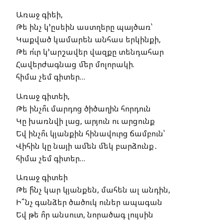
Առաջ գիեի,
Թե ինչ կ’ըսեին աստղերը պայծառ՝
Կաքված կամարեն անհաս երկինքի,
Թե ո՛ւր կ’արշավեր վազքը տենդահար
Հավերժագնաց մեր մոլորակի.
հիմա չեմ գիտեր…
Առաջ գիտեի,
Թե ինչո՞ւ մարդոց ծիծաղին հորդուն
Կը խառնվի լաց, արյուն ու արցունք
Եվ ինչո՞ւ կյանքին հինավուրց ճամբուն՝
Վիհին կը նայի ամեն մեկ բարձունք․
հիմա չեմ գիտեր…
Առաջ գիտեի
Թե ի՞նչ կար կյանքեն, մահեն ալ անդին,
Ի՞նչ գանձեր ծածուկ ուներ ապագան
Եվ թե ո՞ր անսուտ, նորածագ լույսին