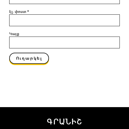
Էլ. փոստ
*
Կայք
ԳՐԱՆԻՇ