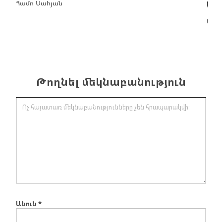
Համո Սահյան
Եղա
Ալե
Թողնել մեկնաբանություն
Անուն
*