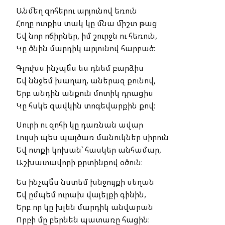
Անմեղ զոհերու արյունով եռուն
Հողը ոտքիս տակ կը մնա միշտ թաց
Եվ նոր ոճիրներ, իմ շուրջն ու հեռուն,
Կը ծնին մարդիկ արյունով հարբած։
Գլուխս ինչպե՞ս ես դնեմ բարձիս
Եվ ննջեմ խաղաղ, աներազ քունով,
Երբ անդին անքուն մոտիկ դրացիս
Կը հսկե զավկին տոգեվարքին քով։
Սուրի ու զոհի կը դառնան ավար
Լույսի պես պայծառ մանուկներ սիրուն
Եվ ոտքի կոխան՝ հասկեր անհամար,
Աշխատավորի քրտինքով օծուն։
Ես ինչպե՞ս նստեմ խնջույքի սեղան
Եվ ըմպեմ ուրախ վայելքի գինին,
Երբ որ կը խլեն մարդիկ անվարան
Որբի մը բերնեն պատառը հացին։