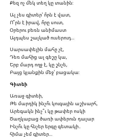
Քեզ ոչ մեկ տեղ կը տանին։
Ալ չես գիտեր՝ ո՞րն է վատ,
Ո՞րն է իրավ, ո՞րը սուտ,
Օրերու բեռն անիմաստ
Այդպես շալկած ուսերուդ…
Սարսափելին մահը չէ,
Դեռ մահից ալ գեշը կա,
Երբ մարդ ողջ է, կը շնչե,
Բայց կյանքին մեջ՝ բացակա։
Գիտեի
Առաջ գիտեի,
Թե մարդիկ ինչո՞ւ կուգային աշխարհ,
Արեգակն ինչ՞ւ կը թափեր ոսկի
Ծաղկաբաց ծառի ափերուն դալար
Ինչո՞ւ կը հնչեր երգը գետակի․
հիմա չեմ գիտեր…