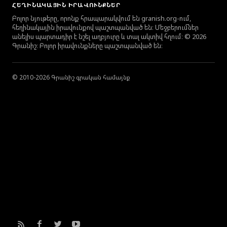
ՀԵՂԻՆԱԿԱՅԻՆ ԻՐԱՎՈՒՆՔՆԵՐ
Բոլոր նյութերը, որոնք հրապարակվում են granish.org-ում,
հեղինակային իրավունքով պաշտպանված են։ Մեջբերումներ
անելիս պարտադիր է նշել աղբյուրը և տալ ակտիվ հղում։ © 2026
Գրանիշ։ Բոլոր իրավունքները պաշտպանված են։
© 2010-2026 Գրանիշ գրական համայնք