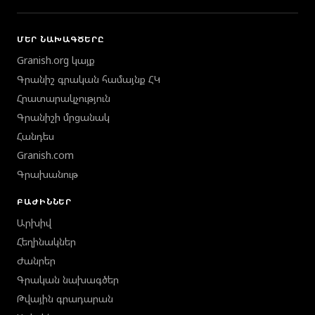
ՄԵՐ ՆԱԽԱԳԾԵՐԸ
Granish.org կայք
Գրանիշ գրական համայնք ՀԿ
Հրատարակչություն
Գրանիշի մրցանակ
Հանդես
Granish.com
Գրախանութ
ԲԱԺԻՆՆԵՐ
Արխիվ
Հեղինակներ
Ժանրեր
Գրական նախագծեր
Թվային գրադարան