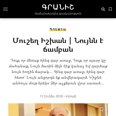
ԳՐԱՆԻՇ
ժամանակակից գրականություն
ՊՈԵԶԻԱ
Մուշեղ Իշխան | Նույնն է
ճամբան
Դուք, որ մեռաք հինգ դար առաջ, Դուք, որ այսօր կը
մահանաք, Նույն ծառին ծիլն էիք կանաչ Եվ դարձաք
նույն հողին ճարակ… Հինգ դար առաջ, հինգ դար
հետո՝ Նույն անցորդն եք անվերադարձ․ Կ’իջնե
անհույս մութ երեկո Ձեր աչքերուն վրա սառած…
12 Հունիս 2026
• 4 րոպե