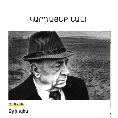
ԿԱՐԴԱՑԵՔ ՆԱԵՒ
ՊՈԵԶԻԱ
Ջրի պես
ՊՈԵ