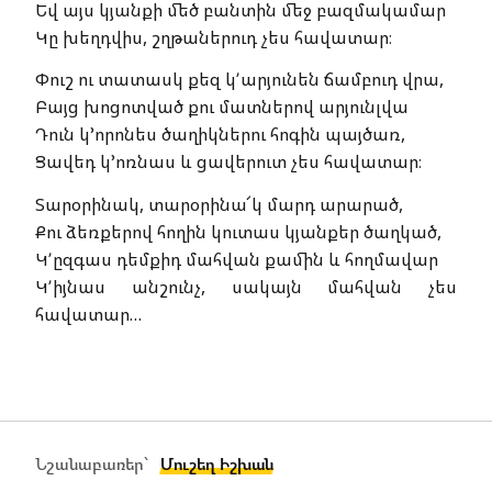
Եվ այս կյանքի մեծ բանտին մեջ բազմակամար
Կը խեղդվիս, շղթաներուդ չես հավատար։
Փուշ ու տատասկ քեզ կʼարյունեն ճամբուդ վրա,
Բայց խոցոտված քու մատներով արյունլվա
Դուն կ’որոնես ծաղիկներու հոգին պայծառ,
Ցավեդ կ’ոռնաս և ցավերուտ չես հավատար։
Տարօրինակ, տարօրինա՜կ մարդ արարած,
Քու ձեռքերով հողին կուտաս կյանքեր ծաղկած,
Կʼըզգաս դեմքիդ մահվան քամին և հողմավար
Կʼիյնաս անշունչ, սակայն մահվան չես
հավատար…
Նշանաբառեր՝
Մուշեղ Իշխան