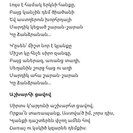
Լույս է համակ երկնի հանքը,
Բայց կանչին դեմ ծիածանի
Եվ աստղերուն խորհրդալի
Մարդիկ կեցած շարան-շարան
Կը ձանձրանան…
Կ’ըսեն՝ միշտ նոր է կյանքը
Միշտ կը հնչե սիրո զանգը,
Բայց աներազ, առանց տաղի,
Սեղանին շուրջ հաց ու աղի
Մարդիկ ահա շարան-շարան
Կը ձանձրանան…
Աշխարհի ցավով
Սիրտս կ’արյունի աշխարհտ ցավով,
Որքա՜ն տառապանք, Աստվա՛ծ իմ, չորս դիս,
Կյանքի դաշտերեն փչող ամեն հով
Հառաչ ու կսկիծ կզարնե դեմքիս։