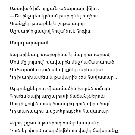
Աստվա՛ծ իմ, որքա՛ն անարդար վճիռ․
—Ես ինչպե՞ս կրնամ քար դնել խղճիս…
Կյանքեր թևաբեկ և շղթայակիր․
Աշխարհի ցավով հիվա՜նդ է հոգիս…
Մարդ արարած
Տարօրինակ, տարօրինա՜կ մարդ արարած,
Մոմ մը լույսով՝ խավարին մեջ համատարած
Կը հալածես դուն տեսիլքներ արևավառ,
Կը խարխափես և քավարին չես հավատար…
Արցունքներուդ միգամածին խորեն տմույն
Գիտես նայիլ արշալույսի ճաճանչներուն.
Սուգի քողին տակ հուսալից դուն սիրահար՝
Կը տառապիս և վշտերուդ չես հավատար։
Վզիդ շղթա և թևերուդ ծանր կապանք՝
Դուն կը փորձես արծիվներու վայել ճախրանք