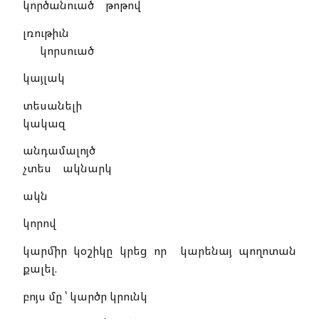
կործանուած թոթով
լռութիւն
կորսուած
կայլակ
տեսանելի
կակազ
անդամալոյծ
չտես ակնարկ
ակն
կորով
կարմիր կօշիկը կրեց որ կարենայ պողոտան
քալել.
բոյս մը ՝ կարծր կրունկ