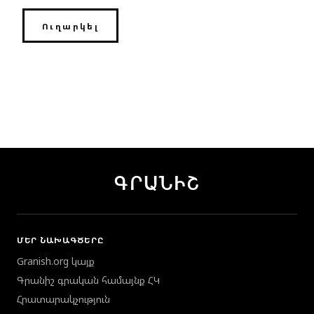
ԳՐԱՆԻՇ
ՄԵՐ ՆԱԽԱԳԾԵՐԸ
Granish.org կայք
Գրանիշ գրական համայնք ՀԿ
Հրատարակչություն