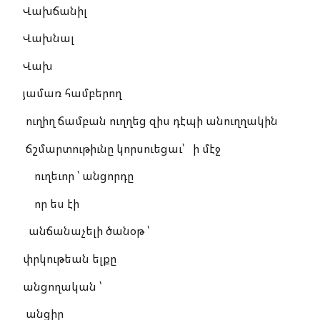
Վախճանիլ
Վախնալ
Վախ
յամառ համբերող
ուղիղ ճամբան ուղղեց զիս դէպի անուղղակին
ճշմարտութիւնը կորսուեցաւ՝ ի մէջ
ուղեւոր ՝ անցորդը
որ ես էի
անճանաչելի ծանօթ ՝
փրկութեան ելքը
անցողական ՝
անցիր