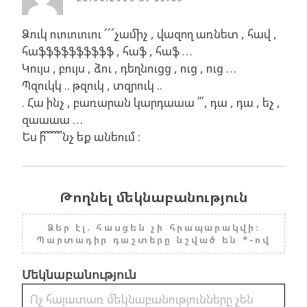
Ձուկ ուուուուու ՜՜՜չամիչ , վազող առնետ , հավ ,
հաֆֆֆֆֆֆֆֆֆֆ , հաֆ , հաֆ …
Կույս , բույս , ձու , դեղնուցց , ուց , ուց …
Պզուկկ .. թզուկ , տզրուկ ..
. Հա ինչ , բառարան կարդաաա ՛՛՛, դա , դա , եչ ,
զաաաա …
Ես ի՞՞՞՞՞՞նչ եք անեում :
Թողնել մեկնաբանություն
Ձեր էլ. հասցեն չի հրապարակվի։
Պարտադիր դաշտերը նշված են *-ով
Մեկնաբանություն