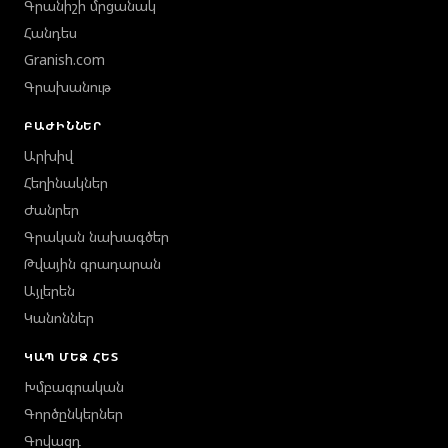
Գրանիշի մրցանակ
Հանդես
Granish.com
Գրախանութ
ԲԱԺԻՆՆԵՐ
Արխիվ
Հեղինակներ
Ժանրեր
Գրական նախագծեր
Թվային գրադարան
Այլերեն
Կանոններ
ԿԱՊ ՄԵԶ ՀԵՏ
Խմբագրական
Գործընկերներ
Գովազդ