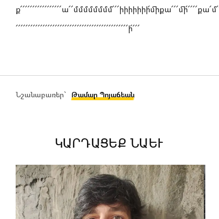
ք՜՜՜՜՜՜՜՜՜՜՜՜՜՜՜՜՜ա՜՜մմմմմմմմ՜՜՜իիիիիիի՜միքա՜՜՜մի՜՜՜՜՜քա՜մ՜
՜՜՜՜՜՜՜՜՜՜՜՜՜՜՜՜՜՜՜՜՜՜՜՜՜՜՜՜՜՜՜՜՜՜՜՜՜՜՜՜՜՜՜՜՜՜ի՜՜՜՜
Նշանաբառեր՝
Թամար Պոյաճեան
ԿԱՐԴԱՑԵՔ ՆԱԵՒ