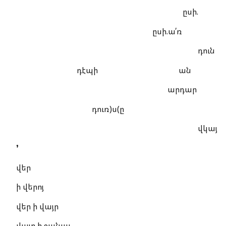
ըսի.
ըսի.ա՛ռ
դուն
դէպի ան
արդար
դուռ)ս(ը
վկայ
❜
վեր
ի վերոյ
վեր ի վայր
վայր ի ջանալ