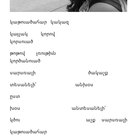
կաթուածահար կակազ
կայլակ կորով
կորսուած
թոթով լռութիւն
կործանուած
սարսռալի ծակաչք
տեսանելի՝ անխօս
ըստ
խօս անտեսանելի՝
կծու աչք սարսռալի
կաթուածահար