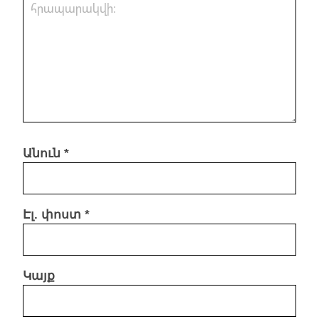
Անուն
*
Էլ. փոստ
*
Կայք