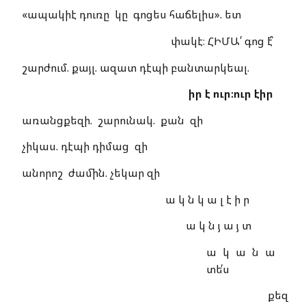
«ապակիէ դուռը կը գոցես հաճելիս». ետ
փակէ։ ՀԻՄԱ՛ գոց է՞
շարժում. քայլ. ազատ դէպի բանտարկեալ.
իր է ուր։ուր էիր
առանցքեզի. շարունակ. քան զի
չիկաս. դէպի դիմաց զի
անորոշ ժամին. չեկար զի
ա կ ն կ ա լ է ի ր
ա կ ն յ ա յ տ
ա կ ա ն ա
տե՛ս
քեզ