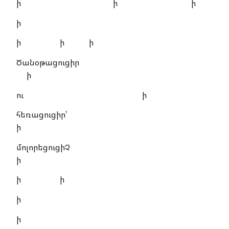
ի ի ի
ի
ի ի ի
Ծանօթացուցիր
ի
ու ի
հեռացուցիր՝
ի
մոլորեցուցիՉ
ի
ի ի
ի
ի