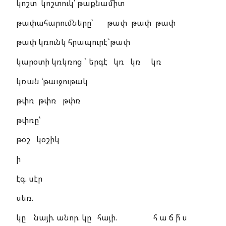
կոշտ կոշտուկ՝ թաքնամիտ
թափահարումները՝ թափ թափ թափ
թափ կռունկ հրապուրէ`թափ
կարօտի կռկռոց ` երգէ կռ կռ կռ
կռան ՝թաւջութակ
թփռ թփռ թփռ
թփռը՝
թօշ կօշիկ
ի
էգ. սէր
սեռ.
կը նայի. անոր. կը հայի. հ ա ճ ի՞ ս