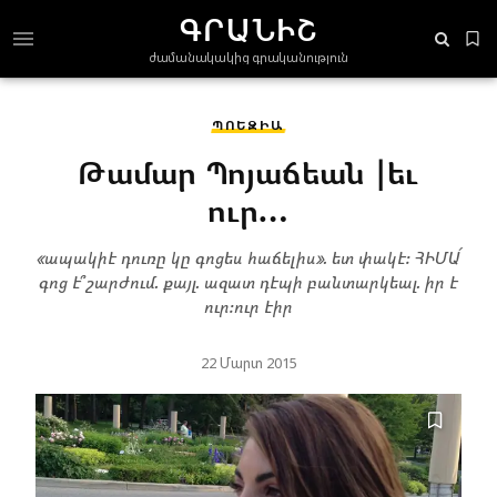
ԳՐԱՆԻՇ
ժամանակակից գրականություն
ՊՈԵԶԻԱ
Թամար Պոյաճեան |եւ
ուր…
«ապակիէ դուռը կը գոցես հաճելիս». ետ փակէ։ ՀԻՄԱ՛
գոց է՞ շարժում. քայլ. ազատ դէպի բանտարկեալ. իր է
ուր։ուր էիր
22 Մարտ 2015