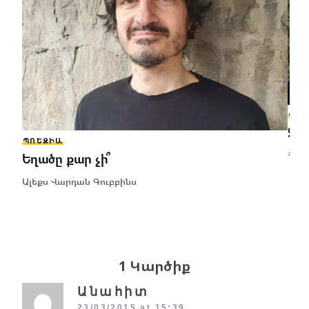
ՊՈԵ
Ջր
ՊՈԵԶԻԱ
Համ
Եղածը քար չի՞
Ալեքս Վարդան Գուբբինս
1 Կարծիք
Անահիտ
23/03/2015 at 15:39