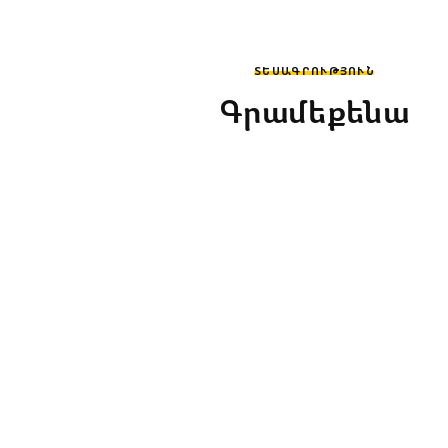
ՏԵՍԱԳՐՈՒԹՅՈՒՆ
Գրամեքենա