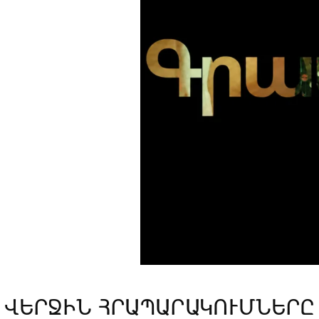
ՎԵՐՋԻՆ ՀՐԱՊԱՐԱԿՈՒՄՆԵՐԸ