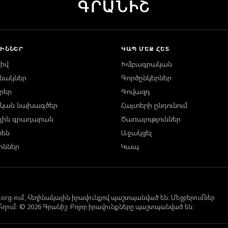
ԳՐԱՆԻՇ
ԻՆՆԵՐ
ԿԱՊ ՄԵԶ ՀԵՏ
իվ
Խմբագրական
ինակներ
Գործընկերներ
րեր
Գովազդ
կան նախագծեր
Հայտերի ընդունում
յին գրադարան
Ծառայություններ
րեն
Աջակցել
ոններ
Կապ
sh.org-ում, հեղինակային իրավունքով պաշտպանված են։ Մեջբերումներ
 հղում։ © 2026 Գրանիշ։ Բոլոր իրավունքները պաշտպանված են։