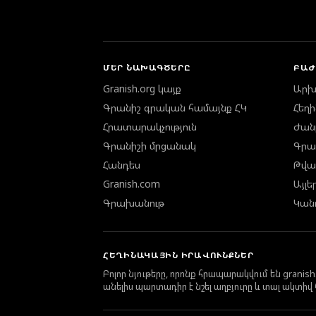
ՄԵՐ ՆԱԽԱԳԾԵՐԸ
ԲԱԺ
Granish.org կայք
Արխ
Գրանիշ գրական համայնք ՀԿ
Հեղ
Հրատարակչություն
Ժան
Գրանիշի մրցանակ
Գրա
Հանդես
Թվա
Granish.com
Այլե
Գրախանութ
Կան
ՀԵՂԻՆԱԿԱՅԻՆ ԻՐԱՎՈՒՆՔՆԵՐ
Բոլոր նյութերը, որոնք հրապարակվում են grani
անելիս պարտադիր է նշել աղբյուրը և տալ ակտիվ