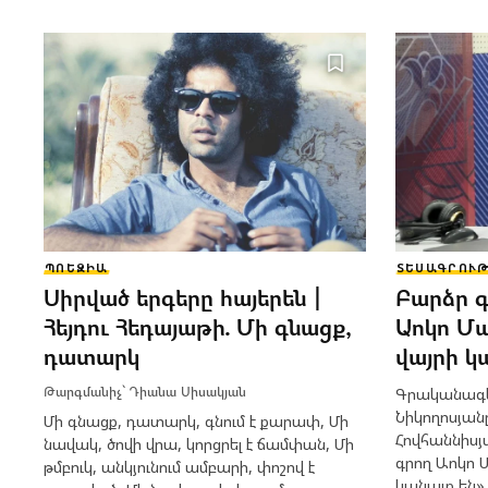
ՊՈԵԶԻԱ
ՏԵՍԱԳՐՈՒԹ
Սիրված երգերը հայերեն |
Բարձր գ
Հեյդու Հեդայաթի. Մի գնացք,
Աոկո Մ
դատարկ
վայրի կ
Թարգմանիչ՝
Դիանա Սիսակյան
Գրականագե
Նիկողոսյան
Մի գնացք, դատարկ, գնում է քարափ, Մի
Հովհաննիսյ
նավակ, ծովի վրա, կորցրել է ճամփան, Մի
գրող Աոկո 
թմբուկ, անկյունում ամբարի, փոշով է
կանայք են