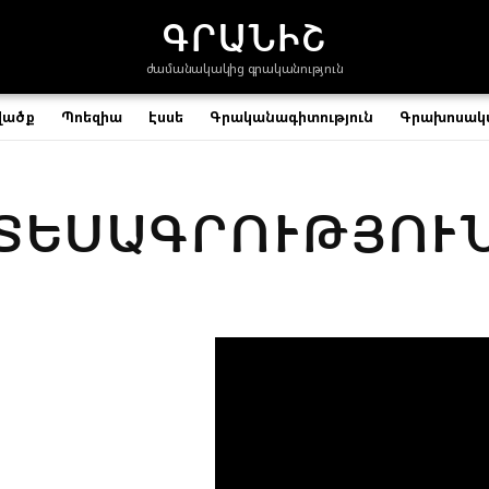
ԳՐԱՆԻՇ
ժամանակակից գրականություն
վածք
Պոեզիա
Էսսե
Գրականագիտություն
Գրախոսակ
ՏԵՍԱԳՐՈՒԹՅՈՒ