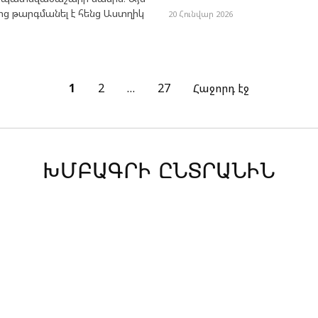
ց թարգմանել է հենց Աստղիկ
20 Հունվար 2026
1
2
…
27
Հաջորդ էջ
ԽՄԲԱԳՐԻ ԸՆՏՐԱՆԻՆ