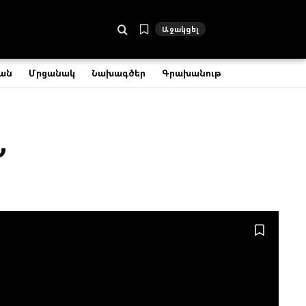
Աջակցել
ան
Մրցանակ
Նախագծեր
Գրախանութ
Ն