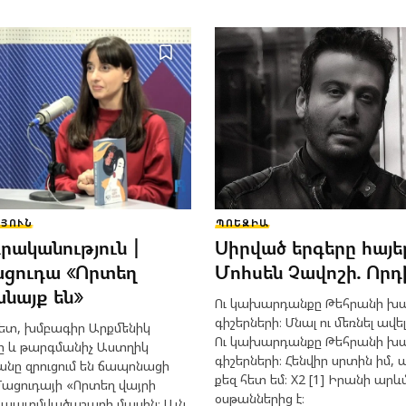
ՅՈՒՆ
ՊՈԵԶԻԱ
րականություն |
Սիրված երգերը հայե
ացուդա «Որտեղ
Մոհսեն Չավոշի. Որդ
անայք են»
Ու կախարդանքը Թեհրանի խ
գիշերների։ Մնալ ու մեռնել ավել
տ, խմբագիր Արքմենիկ
Ու կախարդանքը Թեհրանի խ
ը և թարգմանիչ Աստղիկ
գիշերների։ Հենվիր սրտին իմ,
անը զրուցում են ճապոնացի
քեզ հետ եմ։ X2 [1] Իրանի ար
Մացուդայի «Որտեղ վայրի
օսթաններից է։
» պատմվածաշարի մասին։ Այն