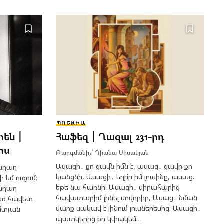
ՊՈԵԶԻԱ
րեն |
Հաֆեզ | Ղազալ 231-րդ
իս
Թարգմանիչ՝
Դիանա Սիսակյան
Ասացի․ քո ցավն իմն է, ասաց․ ցավը քո
աղաղ
կանցնի, Ասացի․ եղի՛ր իմ լուսինը, ասաց.
ի եմ ուզում։
եթե նա հառնի: Ասացի․ սիրահարից
աղաղ
հավատարիմ լինել սովորիր, Ասաց․ նման
 առ հավետ
վարք սակավ է լինում լուսներեսից: Ասացի․
ևմտյան
պատկերից քո կփակեմ…